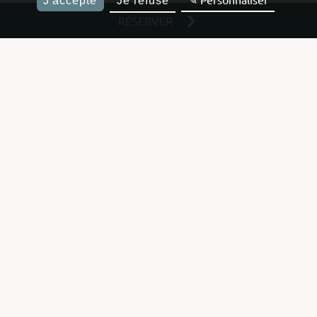
J'accepte
Je refuse
RÉSERVER
MILLESIME HOTEL LOUNGE
BAR
Pour que votre séjour à Paris demeure une expérience inoubliable, le
Millésime Hotel vous propose
de nombreux services personnalisés et des prestations de qualités.
Accès wifi
Room
Personnel
Réception
gratuit et
Service
Multiligue
ouverte
illimité
24h/24