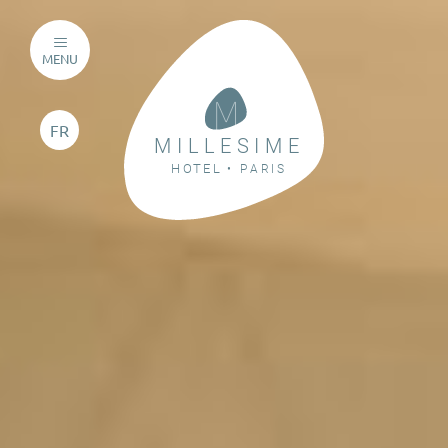
MENU
FR
M I L L E S I M E
P A R I S
H O
T
E L
•